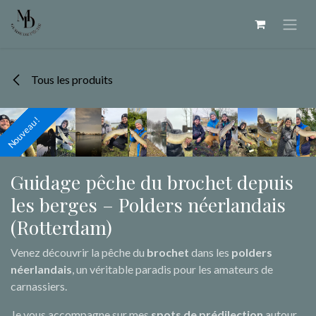
Se rendre au contenu
Tous les produits
Nouveau !
Nouveau !
Nouveau !
Nouveau !
Nouveau !
Nouveau !
Nouveau !
Nouveau !
Nouveau !
Nouveau !
Nouveau !
Nouveau !
Nouveau !
Nouveau !
Nouveau !
Guidage pêche du brochet depuis
les berges – Polders néerlandais
(Rotterdam)
Venez découvrir la pêche du
brochet
dans les
polders
néerlandais
, un véritable paradis pour les amateurs de
carnassiers.
Je vous accompagne sur mes
spots de prédilection
autour